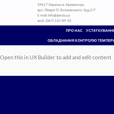
Skip
39617 Україна м. Кременчук,
to
вул. Лікаря О. Богаєвського, буд.2/7
content
E-mail: info@gerda.ua
моб. (067) 532-89-02
ПРО НАС
УСТАТКУВАНН
ОБЛАДНАННЯ КОНТРОЛЮ ТЕМПЕРАТ
Open this in UX Builder to add and edit content