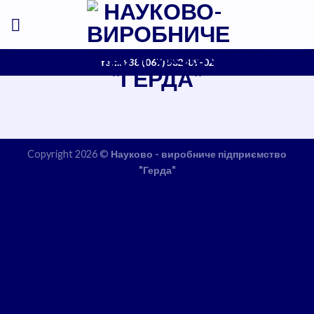
Skip
to
content
тел.:+38 (067) 532-89-02
Copyright 2026 ©
Науково - виробниче підприємство
"Герда"