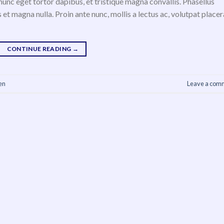
nunc eget tortor dapibus, et tristique magna convallis. Phasellus
 et magna nulla. Proin ante nunc, mollis a lectus ac, volutpat placer
CONTINUE READING
→
en
Leave a com