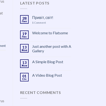
rus
LATEST POSTS
at
Привіт, світ!
28
Лип
1
Comment
Welcome to Flatsome
19
Лис
ment
Just another post with A
13
Жов
Gallery
A Simple Blog Post
13
Жов
A Video Blog Post
01
Січ
RECENT COMMENTS
rus