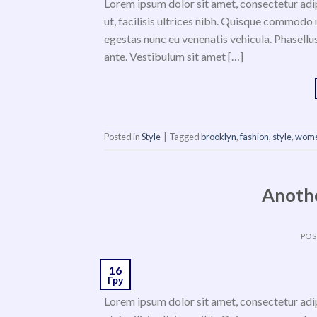
Lorem ipsum dolor sit amet, consectetur adipi
ut, facilisis ultrices nibh. Quisque commodo 
egestas nunc eu venenatis vehicula. Phasellus
ante. Vestibulum sit amet […]
Posted in
Style
|
Tagged
brooklyn
,
fashion
,
style
,
wom
Anothe
POS
16
Гру
Lorem ipsum dolor sit amet, consectetur adipi