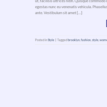
ut, facilisis ultrices nibh. Quisque commodo 
egestas nunc eu venenatis vehicula. Phasellus
ante. Vestibulum sit amet […]
Posted in
Style
|
Tagged
brooklyn
,
fashion
,
style
,
wom