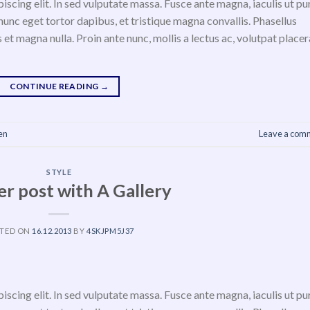
scing elit. In sed vulputate massa. Fusce ante magna, iaculis ut pu
nunc eget tortor dapibus, et tristique magna convallis. Phasellus
 et magna nulla. Proin ante nunc, mollis a lectus ac, volutpat placer
CONTINUE READING
→
en
Leave a com
STYLE
r post with A Gallery
TED ON
16.12.2013
BY
4SKJPM5J37
scing elit. In sed vulputate massa. Fusce ante magna, iaculis ut pu